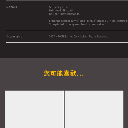
Details
Sculptor: gasika
Paintwork: Shiozaki
Design/Illust: kokosando
From the popular game "Blue Archive" comes a 1/7 scale figure of 
*Long-tailed tit on figure's head is removable.
Copyright
2027 NEXON Games Co.， Ltd. All Rights Reserved.
您可能喜歡...