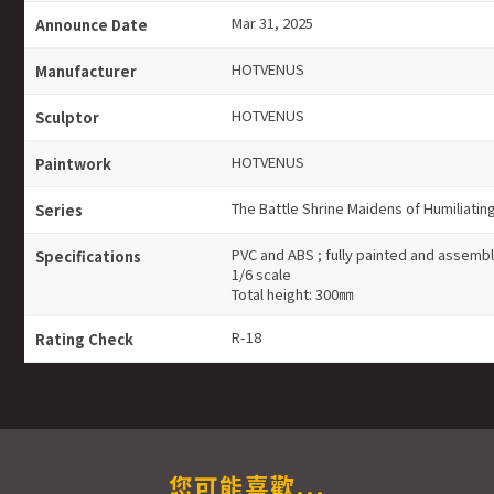
Mar 31, 2025
Announce Date
HOTVENUS
Manufacturer
HOTVENUS
Sculptor
HOTVENUS
Paintwork
The Battle Shrine Maidens of Humiliating
Series
PVC and ABS ; fully painted and assemb
Specifications
1/6 scale
Total height: 300㎜
R-18
Rating Check
您可能喜歡...