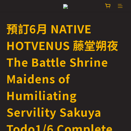
預訂6月 NATIVE
HOTVENUS 藤堂朔夜
The Battle Shrine
Maidens of
Humiliating
Servility Sakuya
Todo1/6 Complete