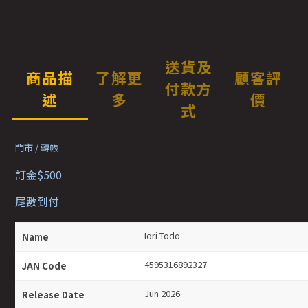
送貨及
商品描
了解更
顧客評
付款方
述
多
價
式
門市 / 轉帳
訂金$500
尾數到付
Iori Todo
Name
4595316892327
JAN Code
Jun 2026
Release Date