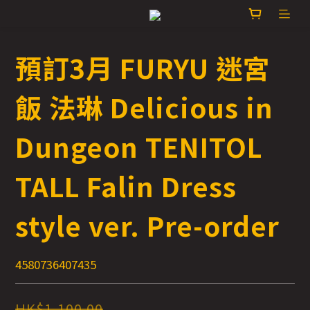
預訂3月 FURYU 迷宮
飯 法琳 Delicious in
Dungeon TENITOL
TALL Falin Dress
style ver. Pre-order
4580736407435
HK$1,100.00