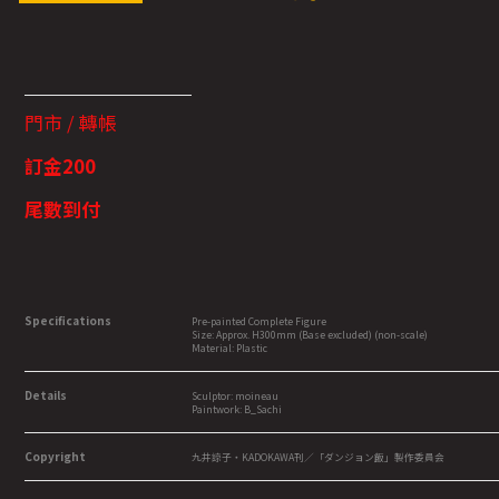
門市 / 轉帳
訂金200
尾數到付
Specifications
Pre-painted Complete Figure
Size: Approx. H300mm (Base excluded) (non-scale)
Material: Plastic
Details
Sculptor: moineau
Paintwork: B_Sachi
Copyright
九井諒子・KADOKAWA刊／「ダンジョン飯」製作委員会