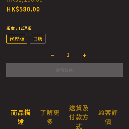
HK$580.00
版本
: 代理版
代理版
日版
販售結束
送貨及
商品描
了解更
顧客評
付款方
述
多
價
式