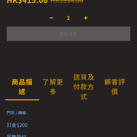
HK$594.00
販售結束
送貨及
商品描
了解更
顧客評
付款方
述
多
價
式
門市 / 轉帳
訂金$200
尾數到付