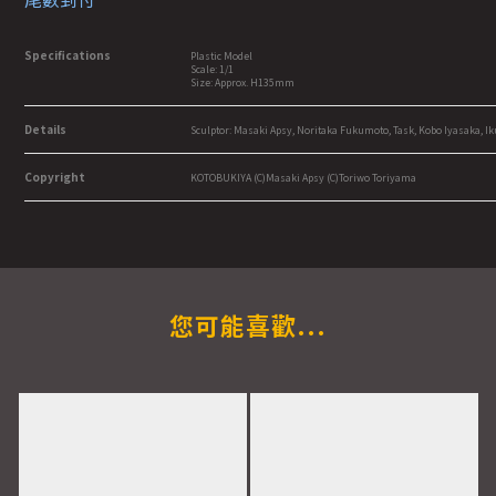
Specifications
Plastic Model
Scale: 1/1
Size: Approx. H135mm
Details
Sculptor: Masaki Apsy, Noritaka Fukumoto, Task, Kobo Iyasaka, Ik
Copyright
KOTOBUKIYA (C)Masaki Apsy (C)Toriwo Toriyama
您可能喜歡...