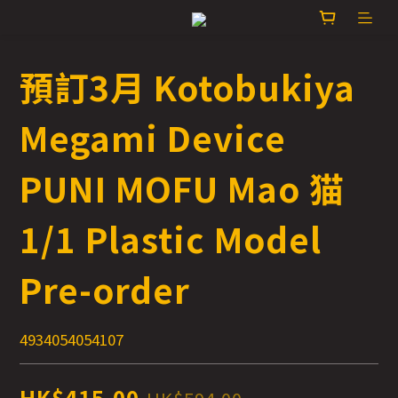
預訂3月 Kotobukiya
Megami Device
PUNI MOFU Mao 猫
1/1 Plastic Model
Pre-order
4934054054107
HK$415.00