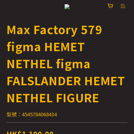
Max Factory 579
figma HEMET
NETHEL figma
FALSLANDER HEMET
NETHEL FIGURE
型號：4545784068434
HK$1,100.00