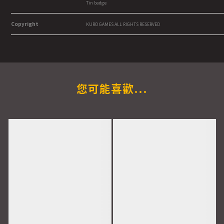
Tin badge
Copyright
KURO GAMES ALL RIGHTS RESERVED
您可能喜歡...