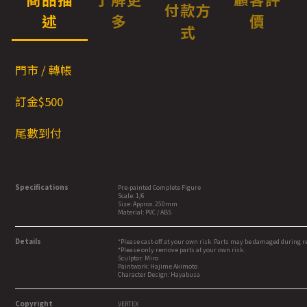
付款方
述
多
價
式
門市 / 轉帳
訂金$500
尾數到付
Specifications
Pre-painted Complete Figure
Scale: 1/6
Size: Approx. 250mm
Material: PVC / ABS
Details
*Please cast-off at your own risk. Parts may be damaged during 
*Please only remove parts at your own risk.
Sculptor: Miro
Paintwork: Hajime Akimoto
Character Design: Hayabusa
Copyright
VERTEX