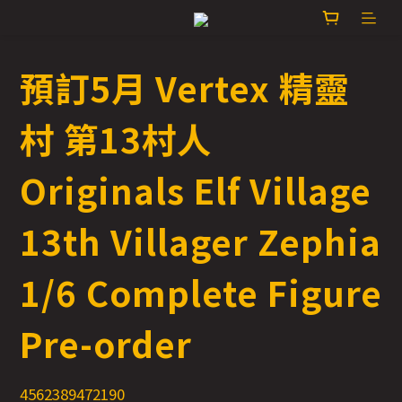
預訂5月 Vertex 精靈
村 第13村人
Originals Elf Village
13th Villager Zephia
1/6 Complete Figure
Pre-order
4562389472190