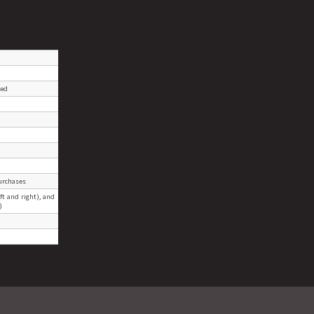
led
purchases
eft and right), and
)