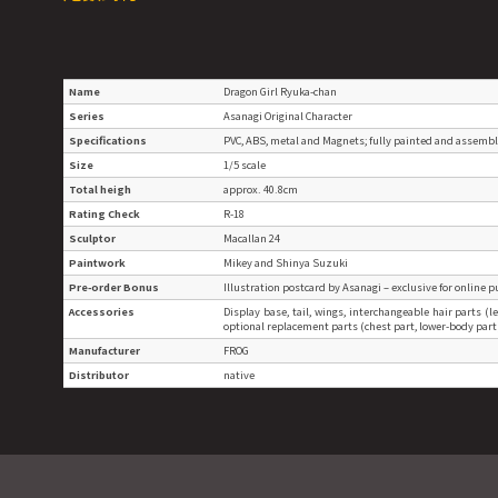
Name
Dragon Girl Ryuka-chan
Series
Asanagi Original Character
Specifications
PVC, ABS, metal and Magnets; fully painted and assemb
Size
1/5 scale
Total heigh
approx. 40.8cm
Rating Check
R-18
Sculptor
Macallan 24
Paintwork
Mikey and Shinya Suzuki
Pre-order Bonus
Illustration postcard by Asanagi – exclusive for online 
Accessories
Display base, tail, wings, interchangeable hair parts (l
optional replacement parts (chest part, lower-body part
Manufacturer
FROG
Distributor
native