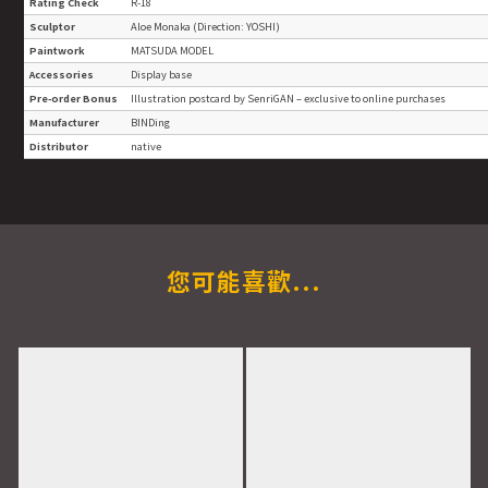
Rating Check
R-18
Sculptor
Aloe Monaka (Direction: YOSHI)
Paintwork
MATSUDA MODEL
Accessories
Display base
Pre-order Bonus
Illustration postcard by SenriGAN – exclusive to online purchases
Manufacturer
BINDing
Distributor
native
您可能喜歡...