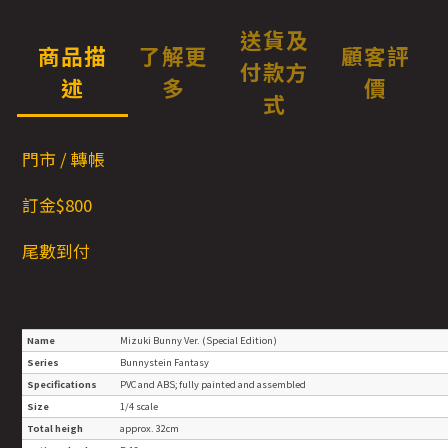
送貨及
商品描
了解更
顧客評
付款方
述
多
價
式
門市 / 轉帳
訂金$800
尾數到付
Name
Mizuki Bunny Ver. (Special Edition)
Series
Bunnystein Fantasy
Specifications
PVC and ABS; fully painted and assembled
Size
1/4 scale
Total heigh
approx. 32cm