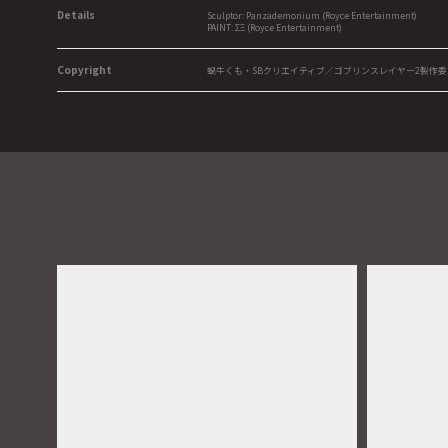
Details
Sculptor: Panzademonium (Royce Entertainment)
PAINT: ΣΞ (Royce Entertainment)
Copyright
蝸牛くも・SBクリエイティブ／ゴブリンスレイヤー2製作