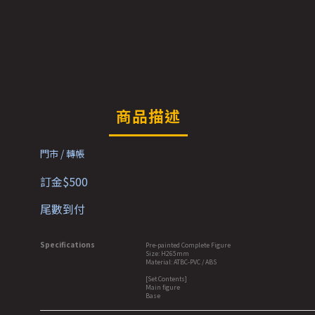
商品描述
門市 / 轉帳
訂金$500
尾數到付
Specifications
Pre-painted Complete Figure
Size: H265mm
Material: ATBC-PVC / ABS
[Set Contents]
Main figure
Base