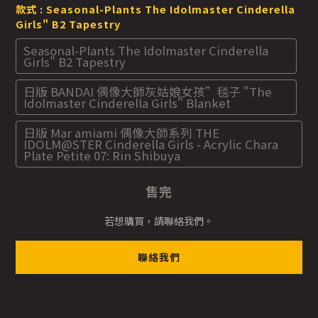
款式
: Seasonal-Plants The Idolmaster Cinderella
Girls" B2 Tapestry
Seasonal-Plants The Idolmaster Cinderella
Girls" B2 Tapestry
日版 BANDAI 偶像大師灰姑娘女孩”毯子 "The
Idolmaster Cinderella Girls" Blanket
日版 Mar amiami 偶像大師系列 THE
IDOLM@STER Cinderella Girls - Acrylic Chara
Plate Petite 07: Rin Shibuya
售完
若想購買，請聯絡我們。
聯絡我們