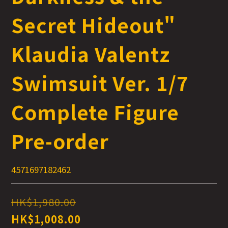
Secret Hideout"
Klaudia Valentz
Swimsuit Ver. 1/7
Complete Figure
Pre-order
4571697182462
HK$1,980.00
HK$1,008.00