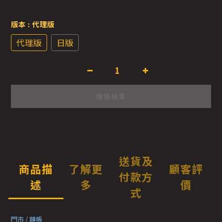
版本
: 代理版
代理版
日版
販售結束
送貨及
商品描
了解更
顧客評
付款方
述
多
價
式
門市 / 轉帳