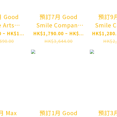
ure Pre-
Complete Figure
Pre-
der
Pre-order
 Good
預訂7月 Good
預訂9月 Go
 Arts
Smile Company
Smile 
ai 勝利女
Character 初音未
蔚藍檔案
 ~ HK$1...
HK$1,790.00 ~ HK$...
HK$1,280.
紅蓮：暗影
來 十面埋伏Ver.
Archive 渚 花香微
690.00
HK$3,644.00
HK$2,
 Body
Vocal Series 01
笑 G.S.Collection
SS OF
Hatsune Miku:
Blue 
: NIKKE
Shimian Maifu
Nagisa:
 Black
Ver. 1/7
in Blo
Posable
Complete Figure
or
re-order
Pre-order
 Max
預訂1月 Good
預訂3月