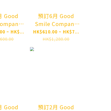
order
od
預訂6月 Good
Company
Smile Company
 Blue
劇場版 OVERLORD
00 ~ HK$...
HK$610.00 ~ HK$7...
聖王國篇 figma 雅
600.00
HK$1,280.00
兒貝德 693 figma
Archive
OVERLORD: The
 Radiance
Sacred Kingdom
om Pre-
Movie Albedo
der
Pre-order
 Good
預訂2月 Good