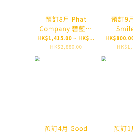
1/7 Fig
or
預訂8月 Phat
預訂9月
Company 碧藍航
Smile
線 奇爾沙治 Azur
Shangh
HK$1,415.00 ~ HK$...
HK$800.00
Lane Kearsarge:
神妮姬 
HK$2,880.00
HK$1,
Springtime
Hyper
Monitoring 1/6
GODDE
Complete Figure
VICTORY
Pre-order
Guren:
Shadow 
Figure P
預訂4月 Good
預訂1月