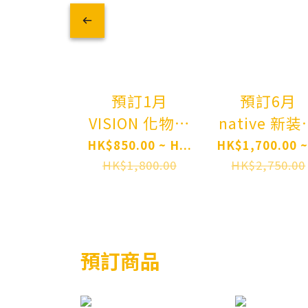
預訂6月
預訂1月
native 新
VISION 化物語
文學少女
CHILLfigg
HK$1,700.00 ~.
HK$850.00 ~ H...
Akemi Miko
Monogatari
HK$2,750.00
HK$1,800.00
Original
Series
Character
Bakemonogatari
Bungaku
6Pack BOX
Shoujo: Th
Pre-order
預訂商品
Literary Ty
- New Desi