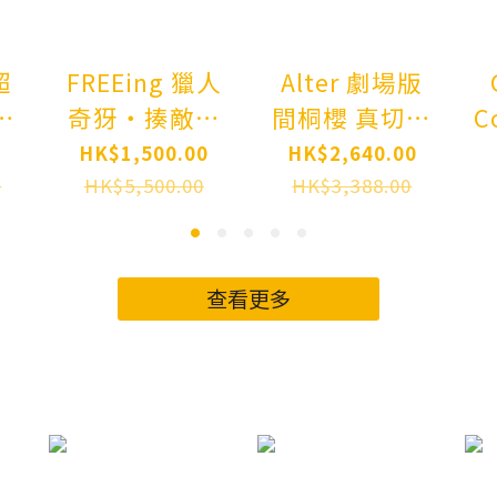
超
FREEing 獵人
Alter 劇場版
美
奇犽‧揍敵客
間桐櫻 真切之
C
半
【盒損特價】
杯 Ver. Movie
0
HK$1,500.00
HK$2,640.00
[Exclusive
"Fate/stay
0
HK$5,500.00
HK$3,388.00
Sale] B-style
night
新
Hunter x
[Heaven's
Hunter Killua
Feel]" Sakura
查看更多
Zoldyck 1/4
Matou
D
FIGURE
Makiri's Grail
W
Ver. 1/7
FIGURE