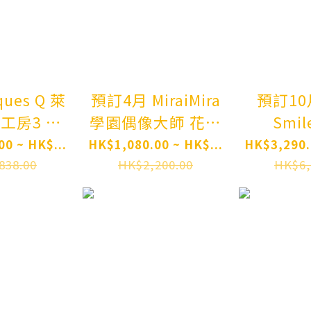
mplete
Pre-order
re-order
ues Q 萊
預訂4月 MiraiMira
預訂10月 G
房3 終
學園偶像大師 花海
Smil
術士與秘
咲季 雨過天晴的鳶
Shang
0 ~ HK$...
HK$1,080.00 ~ HK$...
HK$3,290.
 婚紗
尾花 特訓前Ver.
神妮姬
838.00
HK$2,200.00
HK$6,
Gakuen
BOO
emist of
iDOLM@STER
GODD
d & the
Saki Hanami
VICTOR
Key Ryza
Ameagari no Iris
Elegg: 
n Stout)
Before Special
Shoc
g Style
Training Ver. 1/7
Complet