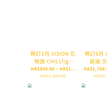
Ver. 1/6
Complete
Figure Pre
order
預訂1月 VISION 化
預訂6月 native 新
物語 CHILLfigg
装版 
Monogatari
Akemi 
HK$850.00 ~ HK$1...
HK$1,700.0
Series
Orig
HK$1,800.00
HK$2,
Bakemonogatari
Char
6Pack BOX Pre-
Bungaku
order
The Lite
- New De