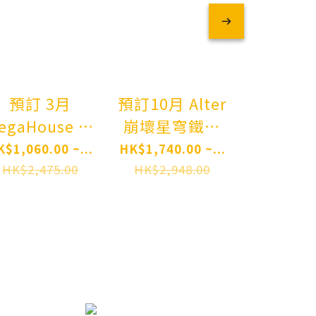
預訂 3月
預訂10月 Alter
預訂4月 
egaHouse 無
崩壞星穹鐵道
Q 萊莎
職轉生III 到了
花火 Honkai:
工房3 終結之
K$1,060.00 ~...
HK$1,740.00 ~...
HK$1,341.
異世界就拿出
Star Rail
鍊金術
HK$2,475.00
HK$2,948.00
HK$2,83
真本事 艾莉絲
Sparkle 1/7
密鑰匙 萊
Lucrea
Complete
紗Sty
Mushoku
Figure Pre-
Atelier R
Tensei:
order
Alchemi
Jobless
the End
eincarnation
Secret