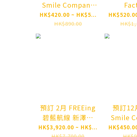
Smile Company
Fac
勇者王我王凱牙 獅
PLAMATEA
HK$420.00 ~ HK$5...
HK$520.00
子王凱 PLAMATEA
MX-chan
HK$890.00
HK$1,
The King of
Model P
Braves
GaoGaiGar Guy
Shishioh Plastic
Model Pre-order
預訂 2月 FREEing
預訂12月 G
碧藍航線 新澤西
Smile 
交流宿舍Ver B-
聖騎士之戰
HK$3,920.00 ~ HK$...
HK$450.00
style Azur Lane
1894黏
HK$7,700.00
HK$9