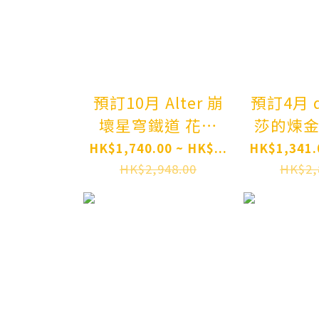
1/6 Co
Figure P
預訂10月 Alter 崩
預訂4月 q
壞星穹鐵道 花火
莎的煉金工
Honkai: Star Rail
結之鍊金
HK$1,740.00 ~ HK$...
HK$1,341.0
Sparkle 1/7
密鑰匙 萊莎
HK$2,948.00
HK$2,
Complete Figure
Style Atelier Ryza
Pre-order
3: Alch
the En
Secret 
(Reisali
Weddin