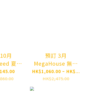
III -Isekai
Ryza (Re
Ittara Honki
Stou
Dasu- Eris
Wedd
Complete
Style 
Figure Pre-
Figure
order
ord
10月
預訂 3月
Seed 夏音
MegaHouse 無職
on-chan
轉生III 到了異世界
145.00
HK$1,060.00 ~ HK$...
rated by
就拿出真本事 艾莉
860.00
HK$2,475.00
ry 1/6
絲 Lucrea
e Figure
Mushoku Tensei:
order
Jobless
Reincarnation III