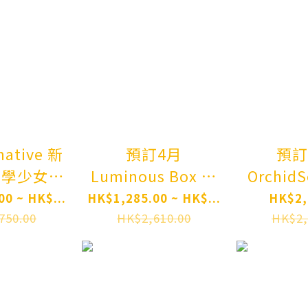
Figure Pre-
order
-
預訂4月
預訂
文學少女
Luminous Box 請
Orchid
Mikoto
問您今天要來點兔
醬 Kan
0 ~ HK$...
HK$1,285.00 ~ HK$...
HK$2,
inal
子嗎？ 心愛 禮服
Illust
750.00
HK$2,610.00
HK$2,
acter
Ver. Is the Order a
karo
 Shoujo:
Rabbit? Cocoa:
Complet
rary Type
Dress Ver. 1/7
Pre-
sign Ver.
Complete Figure