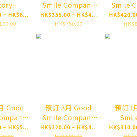
tory
Smile Company
Smile 
 MX醬
2830-b黏土人 凱
3059 
 ~ HK$6...
HK$355.00 ~ HK$4...
HK$420.00
 Plastic
茲 狂戰士鎧甲Ver.
Nend
100.00
HK$750.00
HK$8
re-order
BLOOD EDITION
"Monste
Nendoroid TV
Series 
Anime "Berserk"
Pre-
Guts: Berserker
Armor Ver. BLOOD
EDITION Pre-
order
ood
預訂 3月 Good
預訂1月 Go
Company
Smile Company
Smil
 -奮戰-
2057黏土人 Basil
Shang
 ~ HK$5...
HK$320.00 ~ HK$4...
HK$310.00
土人 拉姆
Nendoroid OMORI
脈動Ange
50.00
HK$680.00
HK$6