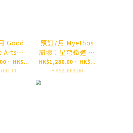
-Isekai Ittara
Honki Dasu- Eris
Complete Figure
Pre-order
ood
預訂7月 Myethos
e Arts
崩壞：星穹鐵道 花
hai 勝利女
火 Honkai: Star
00 ~ HK$...
HK$1,280.00 ~ HK$...
 伊萊格
Rail Sparxie 1/7
700.00
HK$3,663.00
M與驚嚇
Complete Model
ESS OF
Figure Pre-order
Y: NIKKE
Boom and
k 1/4
e Figure