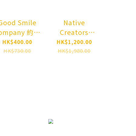
Good Smile
Native
Kotobuk
ompany 約會
Creators
巧超大 
大作戰DATE A
Collection
天空龍 
HK$400.00
HK$1,200.00
HK$20
BULLET 赤黑
Hoshizaki Yua
)
HK$730.00
HK$1,980.00
HK$99,9
章 2747 黏
星咲結愛
Juukouc
土人 白女王
SECRET
Series 
Nendoroid
STAGE 1/7
Oh! D
ate A Bullet
PVC Figure
Monst
hite Queen
(外盒水浸過)
Slifer t
Dragon 