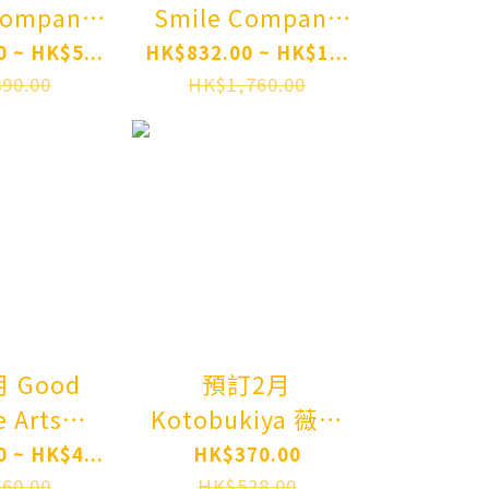
Company
Smile Company
黏土人 火龍
盲盒系列 雪未來全
 ~ HK$5...
HK$832.00 ~ HK$1...
oroid
明星 模型收藏
90.00
HK$1,760.00
r Hunter"
Vol.2 Blind Box
Rathalos
Series: Snow
order
Miku All Stars
Figure Collection
Vol. 2 8Pack BOX
Pre-order
od
預訂2月
e Arts
Kotobukiya 薇爾
hai 天使的
露塔 Arcanadea
 ~ HK$4...
HK$370.00
l Beats!
Velretta First
60.00
HK$528.00