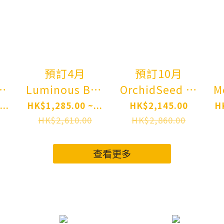
預訂4月
預訂10月
装版
Luminous Box
OrchidSeed 夏
M
請問您今天要
音醬 Kanon-
..
HK$1,285.00 ~...
HK$2,145.00
H
to
來點兔子嗎？
chan
HK$2,610.00
HK$2,860.00
心愛 禮服Ver.
Illustrated by
Is the Order a
karory 1/6
查看更多
Rabbit?
Complete
e
Cocoa: Dress
Figure Pre-
pe
Ver. 1/7
order
gn
Complete
R