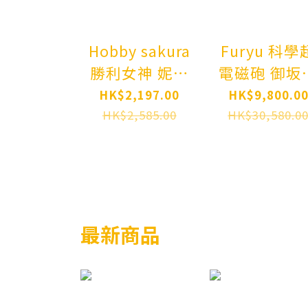
Hobby sakura
Furyu 科學
勝利女神 妮姬
電磁砲 御坂
桃樂絲
琴 1/1 比例
HK$2,197.00
HK$9,800.0
Goddess of
身胸像
HK$2,585.00
HK$30,580.0
Victory: Nikke
Dorothy 1/7
Complete
Figure
最新商品