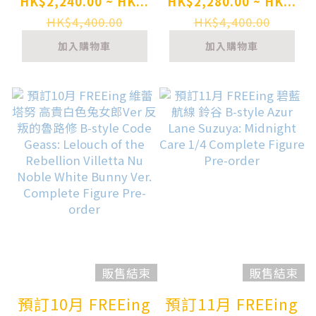
Ver. / Art by 三目
B-style 兔女郎
HK$2,240.00 ~ HK...
HK$2,280.00 ~ HK...
YYB B-style
Ver. Pre-order
HK$4,400.00
HK$4,400.00
Character Vocal
加入購物車
加入購物車
Series 01
Hatsune Miku:
Bunny Ver. / Art
by SanMuYYB 1/4
Complete Model
Pre-orde
販售結束
販售結束
預訂10月 FREEing
預訂11月 FREEing