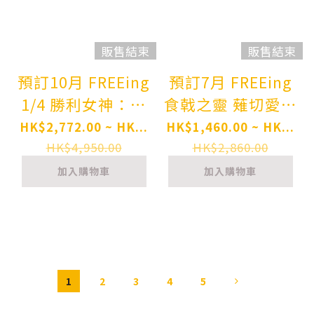
販售結束
販售結束
預訂10月 FREEing
預訂7月 FREEing
1/4 勝利女神：妮
食戟之靈 薙切愛麗
姬 Bready 布蕾德
絲 裸腿兔女郎Ver.
HK$2,772.00 ~ HK...
HK$1,460.00 ~ HK...
Pre-order
Food Wars!
HK$4,950.00
HK$2,860.00
Shokugeki no
加入購物車
加入購物車
Soma Alice
Nakiri: Bare Leg
Bunny Ver. 1/4
Complete Figure
Pre-order
1
2
3
4
5