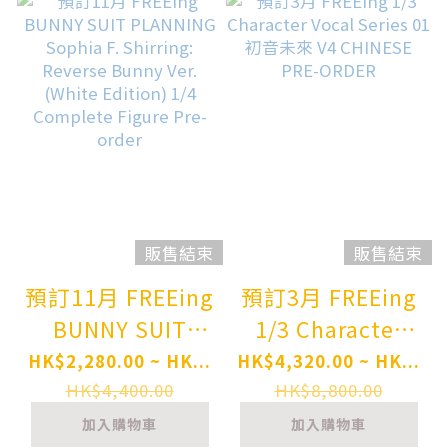
Ver. 1/4
Complete Figure
Pre-order
販售結束
販售結束
預訂11月 FREEing
預訂3月 FREEing
BUNNY SUIT
1/3 Character
PLANNING
Vocal Series 01
HK$2,280.00 ~ HK...
HK$4,320.00 ~ HK...
Sophia F.
初音未來 V4
HK$4,400.00
HK$8,800.00
Shirring: Reverse
CHINESE PRE-
加入購物車
加入購物車