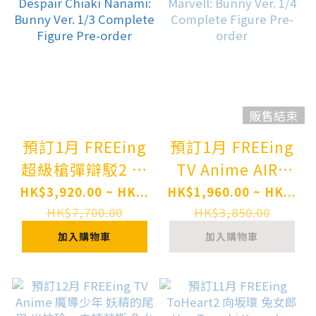
販售結束
預訂1月 FREEing
預訂1月 FREEing
超級槍彈辯駁2 再
TV Anime AIRY
會了絕望學園 七海
TAIL 魔導少年 溫
HK$3,920.00 ~ HK...
HK$1,960.00 ~ HK...
千秋 兔女郎Ver
蒂·瑪貝爾 兔女
HK$7,700.00
HK$3,850.00
Danganronpa 2:
郎Ver. "FAIRY
加入購物車
加入購物車
Goodbye Despair
TAIL" Wendy
Chiaki Nanami:
Marvell: Bunny
Bunny Ver. 1/3
Ver. 1/4