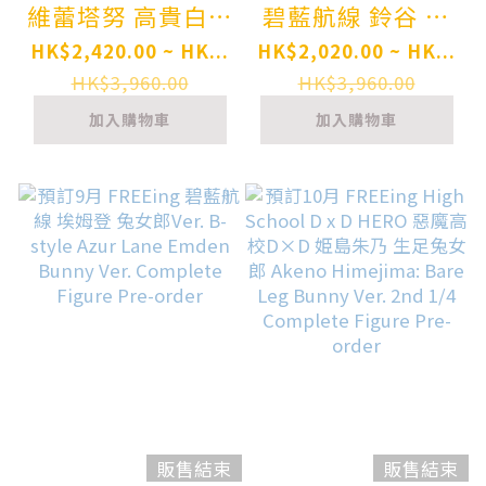
維蕾塔努 高貴白色
碧藍航線 鈴谷 B-
兔女郎Ver 反叛的
style Azur Lane
HK$2,420.00 ~ HK...
HK$2,020.00 ~ HK...
魯路修 B-style
Suzuya: Midnight
HK$3,960.00
HK$3,960.00
Code Geass:
Care 1/4
加入購物車
加入購物車
Lelouch of the
Complete Figure
Rebellion Villetta
Pre-order
Nu Noble White
Bunny Ver.
Complete Figure
Pre-order
販售結束
販售結束