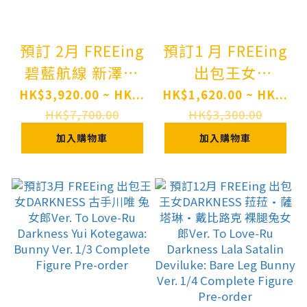
預訂 2月 FREEing
預訂1 月 FREEing
碧藍航線 新澤西
出包王女
交流宿舍Ver B-
DARKNESS 娜娜
HK$3,920.00 ~ HK...
HK$1,620.00 ~ HK...
style Azur Lane
·阿絲達·戴比路
HK$7,700.00
HK$3,300.00
New Jersey
克 裸腿兔女郎Ver.
加入購物車
加入購物車
Private Quarters
To Love-Ru
Ver. 1/3
Darkness Nana
Complete Figure
Astar Deviluke
Pre-order
Bare Leg Bunny
Ver. 1/4
Complete Figure
Pre-order