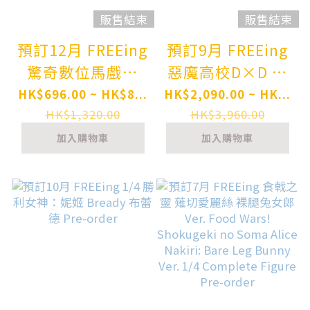
販售結束
販售結束
預訂12月 FREEing
預訂9月 FREEing
驚奇數位馬戲團
惡魔高校D×D 莉
figma 帕姆尼
雅絲 吉蒙里 生足
HK$696.00 ~ HK$8...
HK$2,090.00 ~ HK...
SP176 figma The
兔女郎 High
HK$1,320.00
HK$3,960.00
Amazing Digital
School D x D
加入購物車
加入購物車
Circus Pomni
HERO Rias
Pre-order
Gremory: Bare
Leg Bunny Ver.
2nd 1/4
Complete Figure
Pre-order