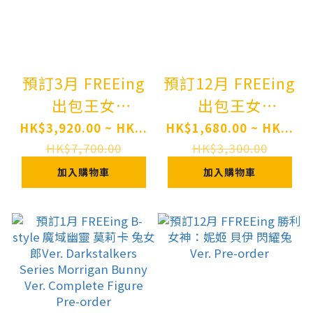
預訂3月 FREEing
預訂12月 FREEing
出包王女
出包王女
DARKNESS 古手川
DARKNESS 菈菈
HK$3,920.00 ~ HK...
HK$1,680.00 ~ HK...
唯 兔女郎Ver. To
·薩塔琳·戴比路
HK$7,700.00
HK$3,300.00
Love-Ru
克 裸腿兔女郎Ver.
加入購物車
加入購物車
Darkness Yui
To Love-Ru
Kotegawa:
Darkness Lala
Bunny Ver. 1/3
Satalin Deviluke:
Complete Figure
Bare Leg Bunny
Pre-order
Ver. 1/4
Complete Figure