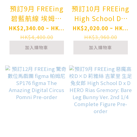
預訂9月 FREEing
預訂10月 FREEing
碧藍航線 埃姆登
High School D x
兔女郎Ver. B-
D HERO 惡魔高校
HK$2,340.00 ~ HK...
HK$2,020.00 ~ HK...
style Azur Lane
D×D 姫島朱乃 生
HK$4,400.00
HK$3,960.00
Emden Bunny
足兔女郎 Akeno
加入購物車
加入購物車
Ver. Complete
Himejima: Bare
Figure Pre-order
Leg Bunny Ver.
2nd 1/4
Complete Figure
Pre-order