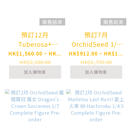
販售結束
販售結束
預訂12月
預訂7月
Tuberosa+
OrchidSeed 1/7
OrchidSeed 貓娘
十字架與吸血鬼
HK$1,560.00 ~ HK...
HK$912.00 ~ HK$1...
樂園 香草 迷你比
Rosario +
HK$3,300.00
HK$1,793.00
基尼女僕 DX版
Vampire 黑乃胡夢
加入購物車
加入購物車
Nekopara Vanilla
PRE-ORDER
Micro Bikini Maid
-DX Edition-
1/5.5 Complete
Figure Pre-order