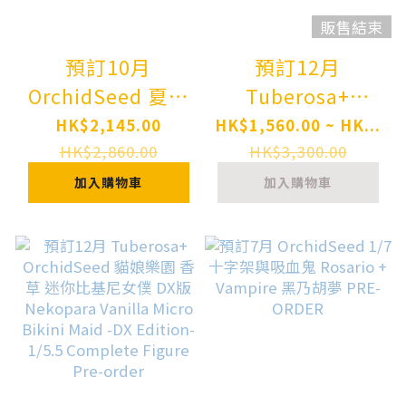
販售結束
預訂10月
預訂12月
OrchidSeed 夏音
Tuberosa+
醬 Kanon-chan
OrchidSeed 貓娘
HK$2,145.00
HK$1,560.00 ~ HK...
Illustrated by
樂園 巧克力 迷你
HK$2,860.00
HK$3,300.00
karory 1/6
比基尼女僕 DX版
加入購物車
加入購物車
Complete Figure
Nekopara
Pre-order
Chocola Micro
Bikini Maid -DX
Edition- - 1/5.5
Complete Figure
Pre-order