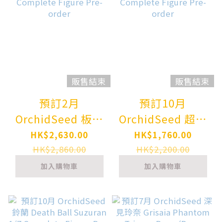
販售結束
販售結束
預訂2月
預訂10月
OrchidSeed 板津
OrchidSeed 超級
貓 Itazura Neko -
索尼子 夏日假期版
HK$2,630.00
HK$1,760.00
miumiu-
Super Sonico
HK$2,860.00
HK$2,200.00
Illustrated by
Summer
加入購物車
加入購物車
Mataro 魔太郎
Vacation ver.
1/6 Complete
1/4.5 Complete
Figure Pre-order
Figure Pre-order