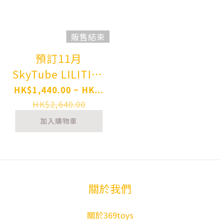
販售結束
預訂11月
SkyTube LILITICS
CATALOG
HK$1,440.00 ~ HK...
illustration by
HK$2,640.00
rurudo 1/7
加入購物車
Complete Figure
Pre-order
關於我們
關於369toys