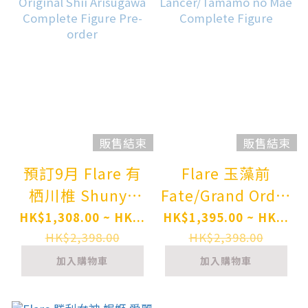
販售結束
販售結束
預訂9月 Flare 有
Flare 玉藻前
栖川椎 Shunya
Fate/Grand Order
Yamashita
Lancer/Tamamo
HK$1,308.00 ~ HK...
HK$1,395.00 ~ HK...
Original Shii
no Mae
HK$2,398.00
HK$2,398.00
Arisugawa
Complete Figure
加入購物車
加入購物車
Complete Figure
Pre-order