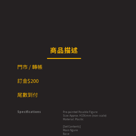
商品描述
門市 / 轉帳
訂金$200
尾數到付
Specifications
Pre-painted Posable Figure
Size: Approx. H156mm (non-scale)
Material: Plastic
[Set Contents]
Main figure
Base