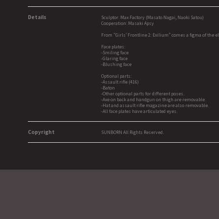
Details
Sculptor: Max Factory (Masato Nagai, Naoki Satou)
Cooperation: Masaki Apsy
From "Girls' Frontline 2: Exilium" comes a figma of the e
Face plates:
-Smiling face
-Glaring face
-Blushing face
Optional parts:
-Assault rifle (416)
-Baton
-Other optional parts for different poses.
-Axe on back and handgun on thigh are removable.
-Hat and assault rifle magazine are also removable.
-All face plates have articulated eyes.
Copyright
SUNBORN All Rights Reserved.