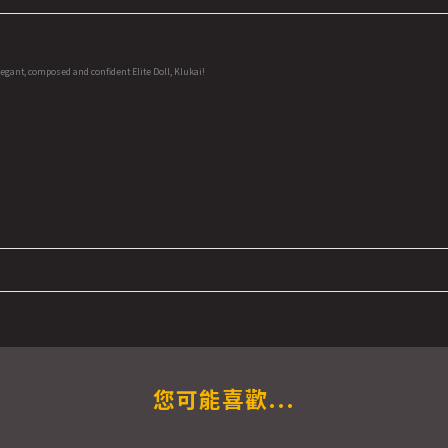
legant, composed and confident Elite Doll, Klukai!
您可能喜歡...