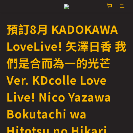
預訂8月 KADOKAWA
LoveLive! 矢澤日香 我
們是合而為一的光芒
Ver. KDcolle Love
Live! Nico Yazawa
Bokutachi wa
Hitotsu no Hikari