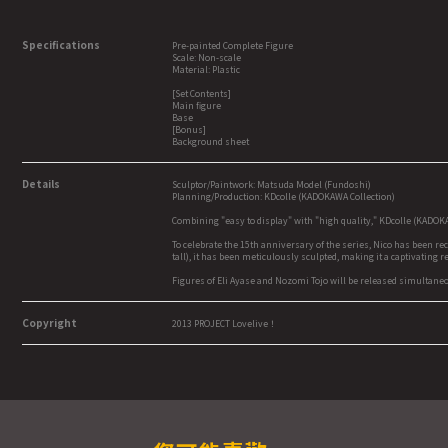
Specifications
Pre-painted Complete Figure
Scale: Non-scale
Material: Plastic
[Set Contents]
Main figure
Base
[Bonus]
Background sheet
Details
Sculptor/Paintwork: Matsuda Model (Fundoshi)
Planning/Production: KDcolle (KADOKAWA Collection)
Combining "easy to display" with "high quality," KDcolle (KADOKAWA
To celebrate the 15th anniversary of the series, Nico has been rec
tall), it has been meticulously sculpted, making it a captivating
Figures of Eli Ayase and Nozomi Tojo will be released simultane
Copyright
2013 PROJECT Lovelive！