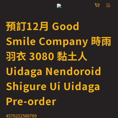
預訂12月 Good
Smile Company 時雨
羽衣 3080 黏土人
Uidaga Nendoroid
Shigure Ui Uidaga
Pre-order
4570232588769