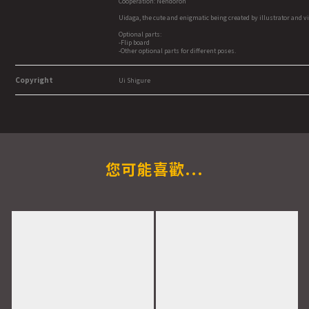
Cooperation: Nendoron
Uidaga, the cute and enigmatic being created by illustrator and 
Optional parts:
-Flip board
-Other optional parts for different poses.
Copyright
Ui Shigure
您可能喜歡...