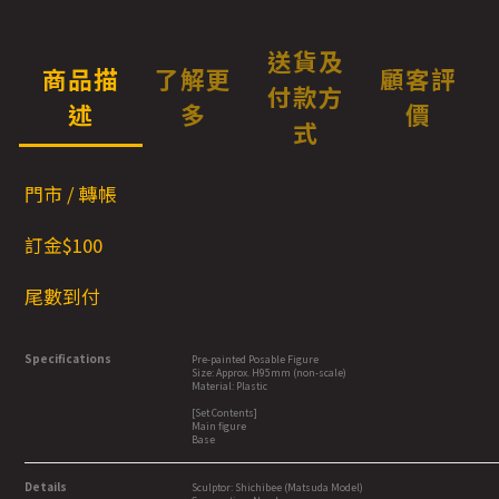
送貨及
商品描
了解更
顧客評
付款方
述
多
價
式
門市 / 轉帳
訂金$100
尾數到付
Specifications
Pre-painted Posable Figure
Size: Approx. H95mm (non-scale)
Material: Plastic
[Set Contents]
Main figure
Base
Details
Sculptor: Shichibee (Matsuda Model)