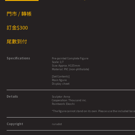
門市 / 轉帳
訂金$300
尾數到付
Specifications
Pre-painted Complete Figure
Scale: 1/7
Size: Approx. H135mm
Material: PVC (non-phthalate)
[Set Contents]
Main figure
Display sheet
Details
Sculptor: Anna
Cooperation: Thousand inc.
Paintwork: Ekoshi
*The figure cannot stand on its own. Please use the included base
Copyright
rurudot