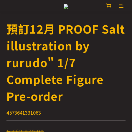
預訂12月 PROOF Salt
illustration by
rurudo" 1/7
Complete Figure
Pre-order
4573641331063
HK$2,970.00