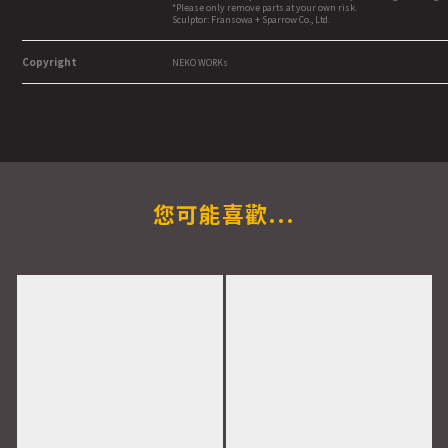
*Please only remove parts at your own risk.
Sculptor: Fransowa + Sparrow Co., Ltd.
Copyright
NEKO WORKs
您可能喜歡...