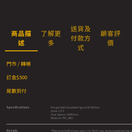
送貨及
商品描
了解更
顧客評
付款方
述
多
價
式
門市 / 轉帳
訂金$500
尾數到付
Specifications
Pre-painted Complete Figure DX Edition
Scale: 1/5.5
Size: Approx. H290mm
Material: PVC, ABS
Details
*Please cast-off at your own risk. Parts may be damaged during 