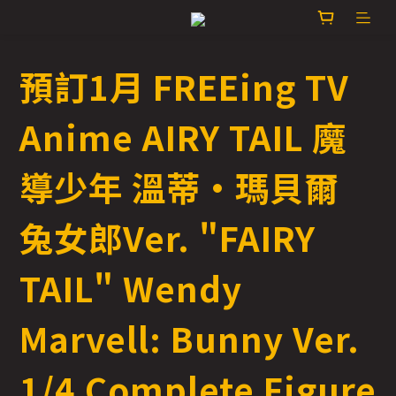
預訂1月 FREEing TV
Anime AIRY TAIL 魔
導少年 溫蒂·瑪貝爾
兔女郎Ver. "FAIRY
TAIL" Wendy
Marvell: Bunny Ver.
1/4 Complete Figure