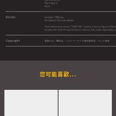
Main figure
Base
Details
Sculptor: FREEing
Paintwork: Matsuda Model
From the anime series "FAIRY TAIL" comes a bunny figure of Wendy!
display her with Mirajane Strauss: Bunny Ver. (sold separately), a
Copyright
真島ヒロ・講談社／フェアリーテイル製作委員会・テレビ東京
您可能喜歡...