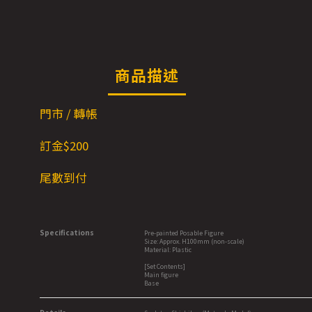
商品描述
門市 / 轉帳
訂金$200
尾數到付
Specifications
Pre-painted Posable Figure
Size: Approx. H100mm (non-scale)
Material: Plastic
[Set Contents]
Main figure
Base