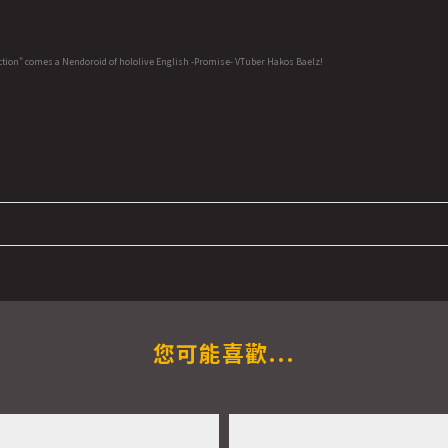
ction" comes a Nendoroid of hololive English -Promise- VTuber Hakos Baelz!
您可能喜歡...