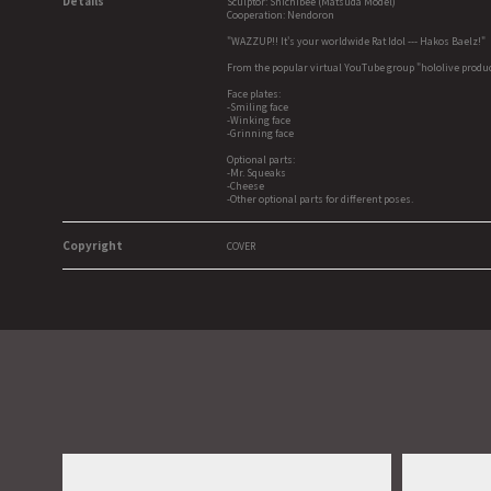
Details
Sculptor: Shichibee (Matsuda Model)
Cooperation: Nendoron
"WAZZUP!! It's your worldwide Rat Idol --- Hakos Baelz!"
From the popular virtual YouTube group "hololive produ
Face plates:
-Smiling face
-Winking face
-Grinning face
Optional parts:
-Mr. Squeaks
-Cheese
-Other optional parts for different poses.
Copyright
COVER