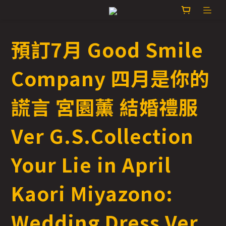
預訂7月 Good Smile
Company 四月是你的
謊言 宮園薰 結婚禮服
Ver G.S.Collection
Your Lie in April
Kaori Miyazono:
Wedding Dress Ver.