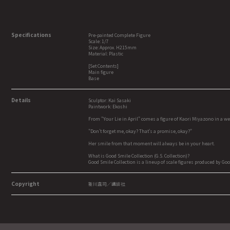
Specifications
Pre-painted Complete Figure
Scale: 1/7
Size: Approx. H215mm
Material: Plastic
[Set Contents]
Main figure
Base
Details
Sculptor: Kai Sasaki
Paintwork: Ekoshi
From "Your Lie in April" comes a figure of Kaori Miyazono in a w
"Don't forget me, okay? That's a promise, okay?"
Her smile from that moment will always be in your heart.
What is Good Smile Collection (G.S. Collection)?
Good Smile Collection is a lineup of scale figures produced by G
Copyright
新川直司／講談社