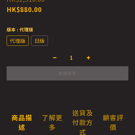
HK$880.00
版本
: 代理版
代理版
日版
販售結束
送貨及
商品描
了解更
顧客評
付款方
述
多
價
式