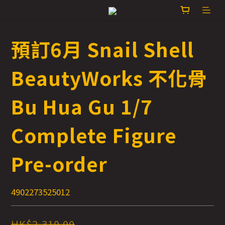
預訂6月 Snail Shell
BeautyWorks 不化骨
Bu Hua Gu 1/7
Complete Figure
Pre-order
4902273525012
HK$2,310.00