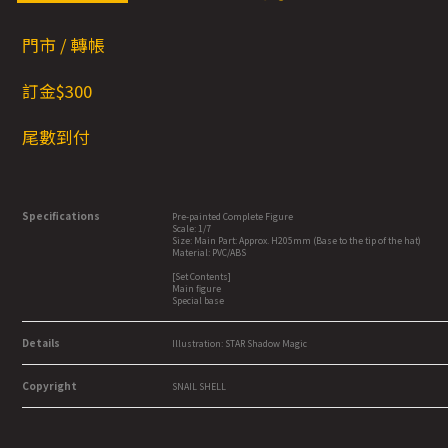
門市 / 轉帳
訂金$3
00
尾數到付
Specifications
Pre-painted Complete Figure
Scale: 1/7
Size: Main Part: Approx. H205mm (Base to the tip of the hat)
Material: PVC/ABS
[Set Contents]
Main figure
Special base
Details
Illustration: STAR Shadow Magic
Copyright
SNAIL SHELL