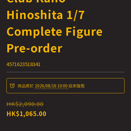
Hinoshita 1/7
Complete Figure
Pre-order
4571623518341
商品將於
2026/08/16 10:00
結束販售
HK$2,090.00
HK$1,065.00