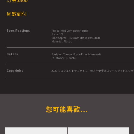
訂金$300
尾數到付
Specifications
Pre-painted Complete Figure
Scale: 1/7
Size: Approx. H220mm (Base Excluded)
Material: Plastic
Details
Sculptor: Tianve (Royce Entertainment)
Paintwork: B_Sachi
Copyright
2026 プロジェクトラブライブ！蓮ノ空女学院スクールアイドルクラ
您可能喜歡...