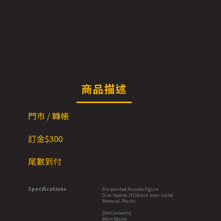
商品描述
門市 / 轉帳
訂金$300
尾數到付
Specifications
Pre-painted Posable Figure
Size: Approx. H156mm (non-scale)
Material: Plastic
[Set Contents]
Main figure