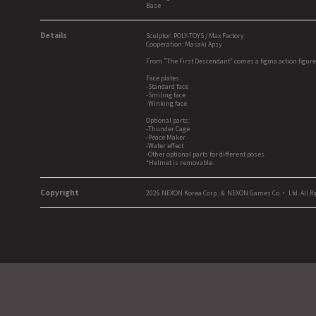
Base
Details
Sculptor: POLY-TOYS / Max Factory
Cooperation: Masaki Apsy
From "The First Descendant" comes a figma action figure 
Face plates:
-Standard face
-Smiling face
-Winking face
Optional parts:
-Thunder Cage
-Peace Maker
-Water effect
-Other optional parts for different poses.
*Helmet is removable.
Copyright
2026 NEXON Korea Corp. ＆ NEXON Games Co.， Ltd. All Ri