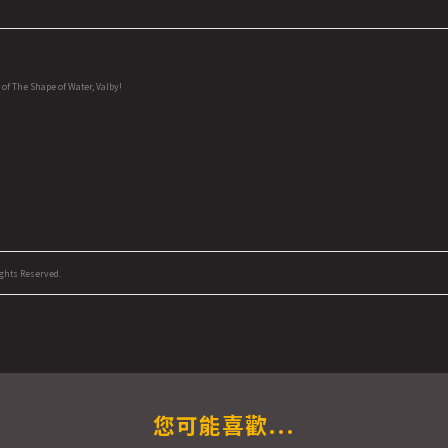
of The Shape of Water, Valby!
ghts Reserved.
您可能喜歡...