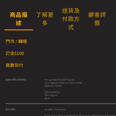
送貨及
商品描
了解更
顧客評
付款方
述
多
價
式
門市 / 轉帳
訂金$1
00
尾數到付
Specifications
Pre-painted Posable Figure
Size: Approx. H102mm (non-scale)
Material: Plastic
[Set Contents]
Main figure
Base
Details
Sculptor: Nendoron
From "Clair Obscur: Expedition 33" comes a Nendoroid of Esquie!