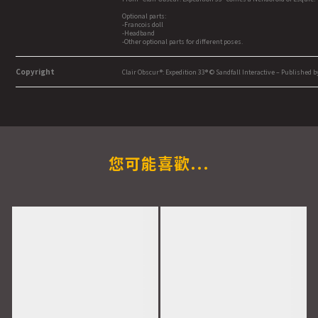
Optional parts:
-Francois doll
-Headband
-Other optional parts for different poses.
Copyright
Clair Obscur®: Expedition 33® © Sandfall Interactive – Published by
您可能喜歡...