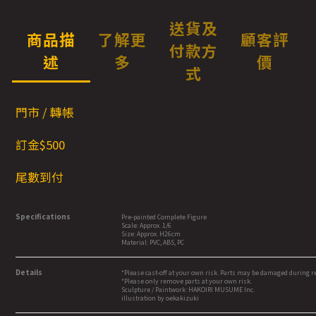
送貨及
商品描
了解更
顧客評
付款方
述
多
價
式
門市 / 轉帳
訂金$5
00
尾數到付
Specifications
Pre-painted Complete Figure
Scale: Approx. 1/6
Size: Approx. H26cm
Material: PVC, ABS, PC
Details
*Please cast-off at your own risk. Parts may be damaged during 
*Please only remove parts at your own risk.
Sculpture / Paintwork: HAKOIRI MUSUME Inc.
illustration by oekakizuki