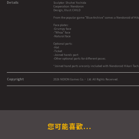
Details
Sculptor: Shuhei Yoshida
Cooperation: Nendoron
Design, Illust: CHILD
From the popular game "Blue Archive" comes a Nendoroid of Hika
Face plates:
-Grumpy face
-"Whoa" face
-Natural face
Optional parts:
-Hat
-Ticket
-Joined hands part
-Other optional parts for different poses.
*Joined hand parts are only included with Nendoroid Hikari Tach
Copyright
2026 NEXON Games Co.， Ltd. All Rights Reserved.
您可能喜歡...