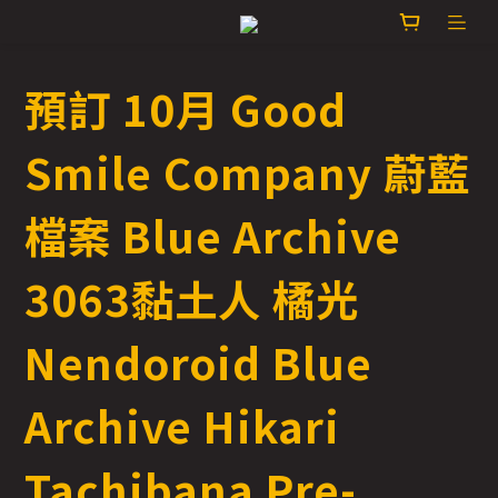
預訂 10月 Good
Smile Company 蔚藍
檔案 Blue Archive
3063黏土人 橘光
Nendoroid Blue
Archive Hikari
Tachibana Pre-